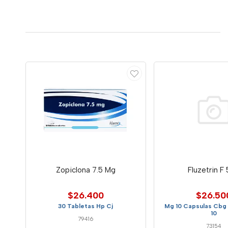
Zopiclona 7.5 Mg
Fluzetrin F
$26.400
$26.50
30 Tabletas Hp Cj
Mg 10 Capsulas Cbg 
10
79416
73154