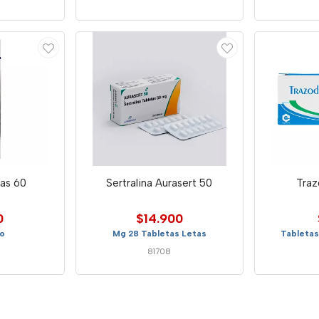
tas 60
Sertralina Aurasert 50
Traz
0
$14.900
co
Mg 28 Tabletas Letas
Tabletas
81708