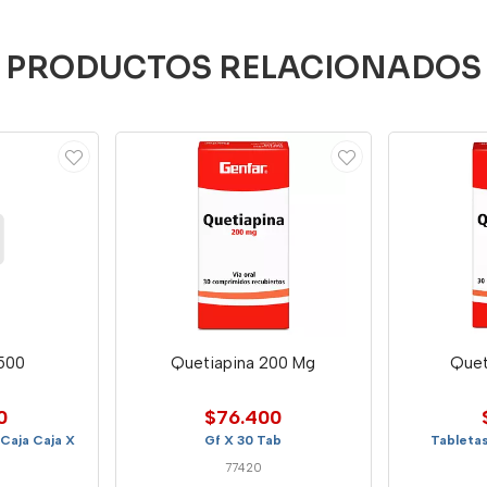
PRODUCTOS RELACIONADOS
 500
Quetiapina 200 Mg
Quet
0
$76.400
Caja Caja X
Gf X 30 Tab
Tabletas
77420