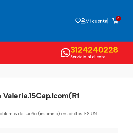
0
Mi cuenta
3124240228
Servicio al cliente
a Valeria.15Cap.Icom(Rf
roblemas de sueño (insomnio) en adultos. ES UN