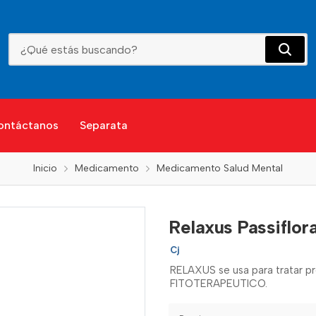
Relaxus Passiflora Valeria.15Cap.Icom(Rf
ontáctanos
Separata
Inicio
Medicamento
Medicamento Salud Mental
Relaxus Passiflor
Cj
RELAXUS se usa para tratar p
FITOTERAPEUTICO.