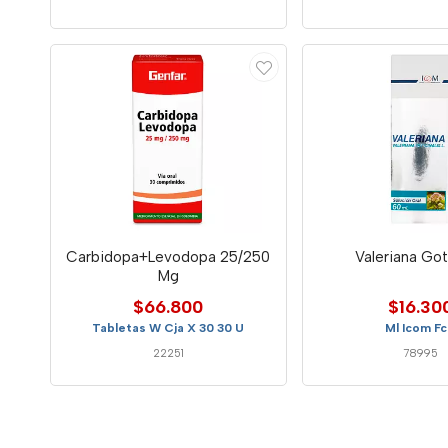
Carbidopa+Levodopa 25/250
Valeriana Go
Mg
$66.800
$16.30
Tabletas W Cja X 30 30 U
Ml Icom F
22251
78995