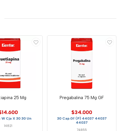
iapina 25 Mg
Pregabalina 75 Mg GF
$14.600
$34.000
 W Cja X 30 30 Un
30 Cap.Gf (P) 44037 44037
44037
14821
74855