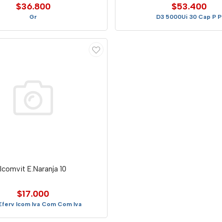
$36.800
$53.400
Gr
D3 5000Ui 30 Cap P P
Icomvit E.Naranja 10
$17.000
Eferv Icom Iva Com Com Iva