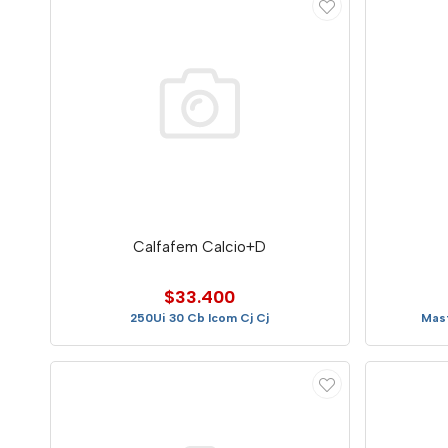
Calfafem Calcio+D
$33.400
250Ui 30 Cb Icom Cj Cj
Mast