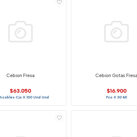
Cebion Fresa
Cebion Gotas Fres
$63.050
$16.900
icables Cja X 100 Und Und
Fco X 30 Ml