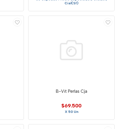
Cial(Sf)
B-Vit Perlas Cja
$69.500
X 50 Un