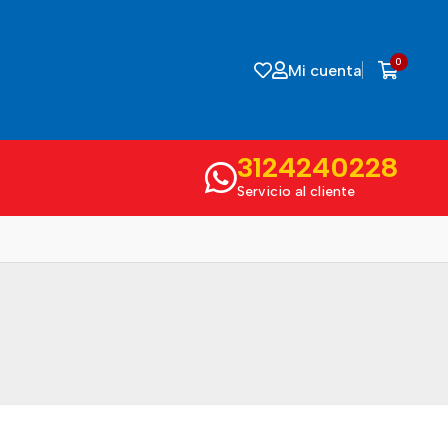
0
Mi cuenta
3124240228
Servicio al cliente