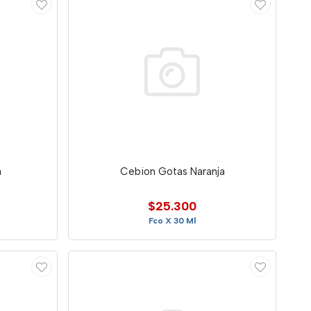
a
Cebion Gotas Naranja
$25.300
Fco X 30 Ml