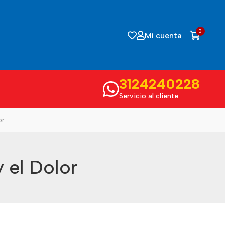
0
Mi cuenta
3124240228
Servicio al cliente
or
 el Dolor