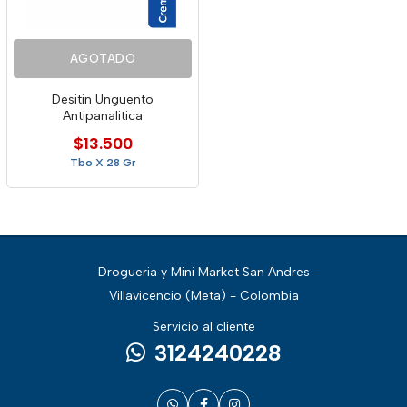
AGOTADO
Desitin Unguento
Antipanalitica
$13.500
Tbo X 28 Gr
Drogueria y Mini Market San Andres
Villavicencio (Meta) - Colombia
Servicio al cliente
3124240228