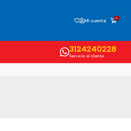
0
Mi cuenta
3124240228
Servicio al cliente