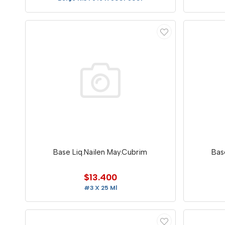
Base Liq.Nailen May.Cubrim
Bas
$13.400
#3 X 25 Ml