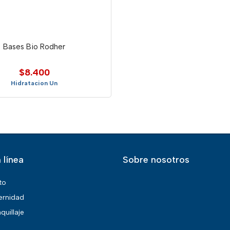
Bases Bio Rodher
$8.400
Hidratacion Un
 línea
Sobre nosotros
to
ernidad
quillaje