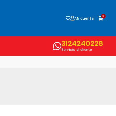
0
Mi cuenta
3124240228
Servicio al cliente