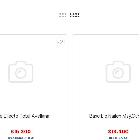
e Efecto Total Avellana
Base Liq.Nailen May.Cu
$15.300
$13.400
Avellana 30Gr
#1 X 25 Ml