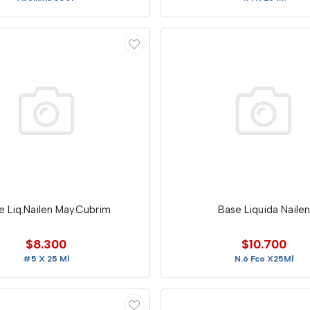
e Liq.Nailen May.Cubrim
Base Liquida Nailen
$8.300
$10.700
#5 X 25 Ml
N.6 Fco X25Ml