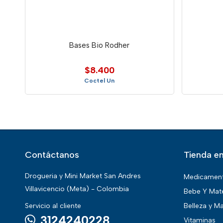
Bases Bio Rodher
$8.400
Coctel Un
Contáctanos
Tienda en
Drogueria y Mini Market San Andres
Medicamen
Villavicencio (Meta) - Colombia
Bebe Y Mat
Servicio al cliente
Belleza y Ma
3124240228
Vitaminas