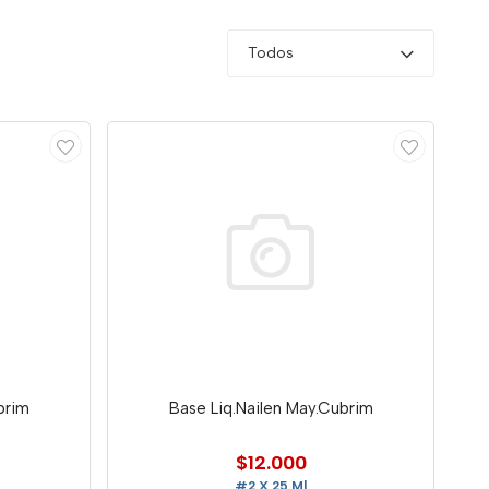
Todos
brim
Base Liq.Nailen May.Cubrim
$12.000
#2 X 25 Ml