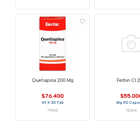
Quetiapina 200 Mg
Ferbin Cl 
$76.400
$55.00
Gf X 30 Tab
Mg 50 Capsu
77420
72266