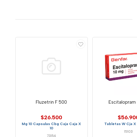
Fluzetrin F 500
Escitalopram
$26.500
$56.90
Mg 10 Capsulas Cbg Caja Caja X
Tabletas W Cja X
10
15103
73154