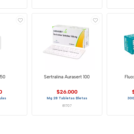
250
Sertralina Aurasert 100
Fluo
0
$26.000
las
Mg 28 Tabletas Bletas
300
81707