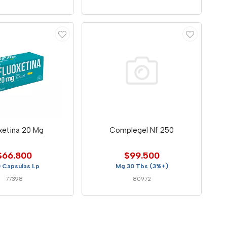
xetina 20 Mg
Complegel Nf 250
$66.800
$99.500
 Capsulas Lp
Mg 30 Tbs (3%+)
77398
80972