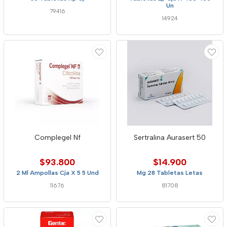
Un
79416
14924
Complegel Nf
Sertralina Aurasert 50
$93.800
$14.900
2 Ml Ampollas Cja X 5 5 Und
Mg 28 Tabletas Letas
11676
81708