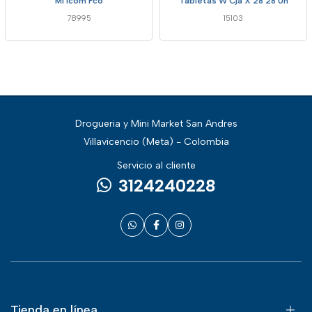
Ml Icom Fco
Tabletas W Cja X 28 28 Un
78995
15103
Drogueria y Mini Market San Andres
Villavicencio (Meta) - Colombia
Servicio al cliente
3124240228
Tienda en línea