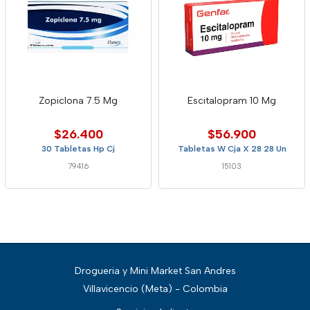
Zopiclona 7.5 Mg
Escitalopram 10 Mg
$26.400
$56.900
30 Tabletas Hp Cj
Tabletas W Cja X 28 28 Un
79416
15103
Drogueria y Mini Market San Andres
Villavicencio (Meta) - Colombia