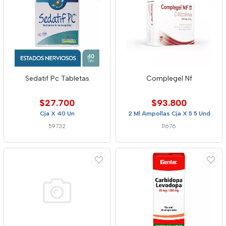
Sedatif Pc Tabletas
Complegel Nf
$27.700
$93.800
Cja X 40 Un
2 Ml Ampollas Cja X 5 5 Und
59732
11676