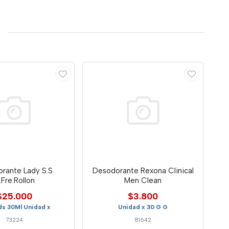
rante Lady S.S
Desodorante Rexona Clinical
l.Fre.Rollon
Men Clean
$25.000
$3.800
ds 30Ml Unidad x
Unidad x 30 G G
73224
81642