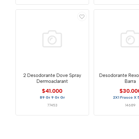
2 Desodorante Dove Spray
Desodorante Rex
Dermoaclarant
Barra
$41.000
$30.00
89 Gr 9 Gr Gr
2X1 Frasco X 
77453
14689