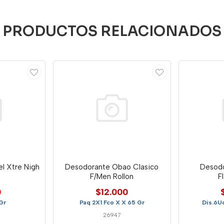
PRODUCTOS RELACIONADOS
l Xtre Nigh
Desodorante Obao Clasico
Desodo
F/Men Rollon
F
0
$12.000
Gr
Paq 2X1 Fco X X 65 Gr
Dis.6U
26947