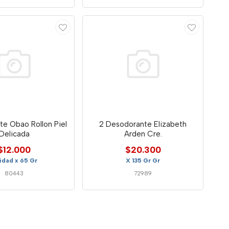
e Obao Rollon Piel
2 Desodorante Elizabeth
Delicada
Arden Cre.
$12.000
$20.300
idad x 65 Gr
X 135 Gr Gr
80443
72989