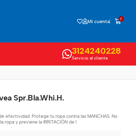
0
Mi cuenta
3124240228
Servicio al cliente
vea Spr.Bla.Whi.H.
de efectividad. Protege tu ropa contra las MANCHAS. No
la ropa y previene la IRRITACIÓN de l