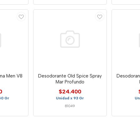
ona Men V8
Desodorante Old Spice Spray
Desodorant
Mar Profundo
0
$24.400
50 Gr
Unidad x 93 Gr
Un
81049