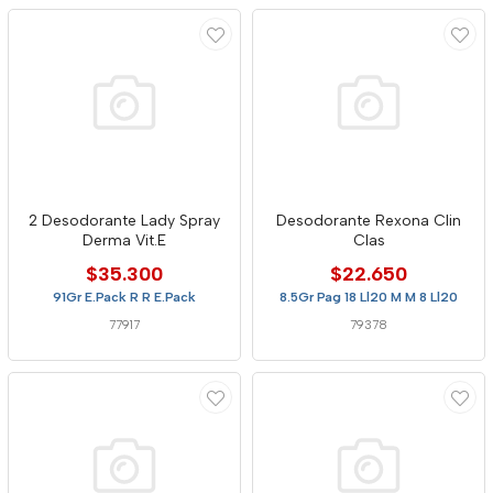
2 Desodorante Lady Spray
Desodorante Rexona Clin
Derma Vit.E
Clas
$35.300
$22.650
91Gr E.Pack R R E.Pack
8.5Gr Pag 18 Ll20 M M 8 Ll20
77917
79378