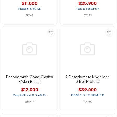
$11.000
$25.900
Frasco X 50 Ml
Fco X 50 Gr Gr
71049
57473
Desodorante Obao Clasico
2 Desodorante Nivea Men
F/Men Rollon
Silver Protect
$12.000
$39.600
Paq 2X1 Fco X X 65 Gr
150Ml S.D S.D 50Ml S.D
26947
79940