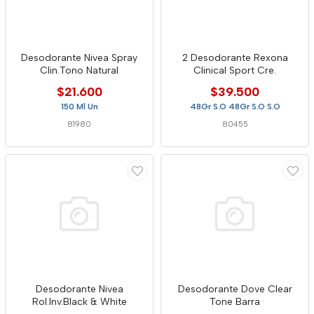
Desodorante Nivea Spray
2 Desodorante Rexona
Clin.Tono Natural
Clinical Sport Cre.
$21.600
$39.500
150 Ml Un
48Gr S.O 48Gr S.O S.O
81980
80455
Desodorante Nivea
Desodorante Dove Clear
Rol.Inv.Black & White
Tone Barra