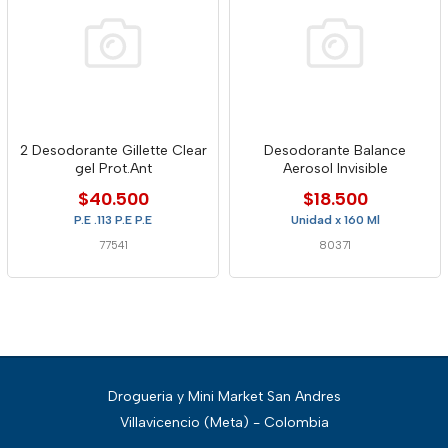
2 Desodorante Gillette Clear
Desodorante Balance
gel Prot.Ant
Aerosol Invisible
$40.500
$18.500
P.E .113 P.E P.E
Unidad x 160 Ml
77541
80371
Drogueria y Mini Market San Andres
Villavicencio (Meta) - Colombia