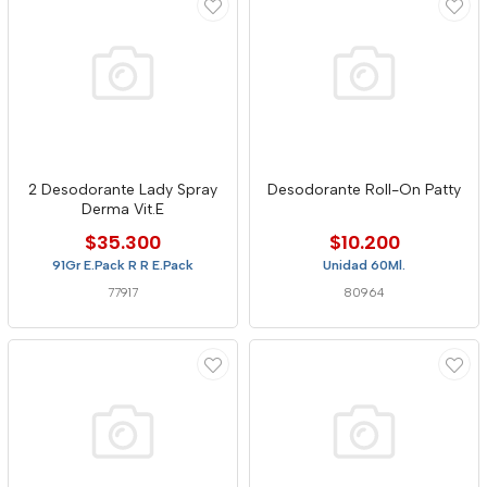
2 Desodorante Lady Spray
Desodorante Roll-On Patty
Derma Vit.E
$35.300
$10.200
91Gr E.Pack R R E.Pack
Unidad 60Ml.
77917
80964