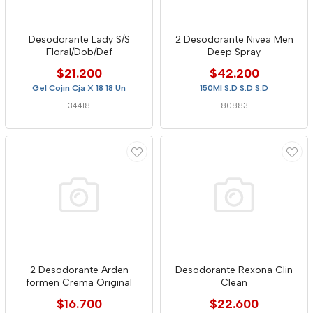
Desodorante Lady S/S
2 Desodorante Nivea Men
Floral/Dob/Def
Deep Spray
$21.200
$42.200
Gel Cojin Cja X 18 18 Un
150Ml S.D S.D S.D
34418
80883
2 Desodorante Arden
Desodorante Rexona Clin
formen Crema Original
Clean
$16.700
$22.600