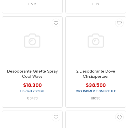
81915
81119
Desodorante Gillette Spray
2 Desodorante Dove
Cool Wave
Clin.Expertaer
$18.300
$38.500
Unidad x 93 Ml
91G 150Ml P.E 0Ml P.E P.E
80478
81038