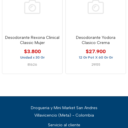
Desodorante Rexona Clinical
Desodorante Yodora
Classic Mujer
Clasico Crema
$3.800
$27.900
Unidad x 30 Gr
12 Gr Pot X 60 Gr Gr
81626
29155
Drogueria y Mini Market San Andres
Villavicencio (Meta) - Colombia
Servicio al cliente