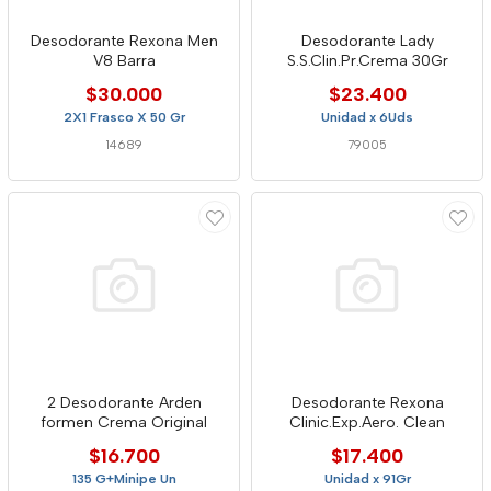
Desodorante Rexona Men
Desodorante Lady
V8 Barra
S.S.Clin.Pr.Crema 30Gr
$30.000
$23.400
2X1 Frasco X 50 Gr
Unidad x 6Uds
14689
79005
2 Desodorante Arden
Desodorante Rexona
formen Crema Original
Clinic.Exp.Aero. Clean
$16.700
$17.400
135 G+Minipe Un
Unidad x 91Gr