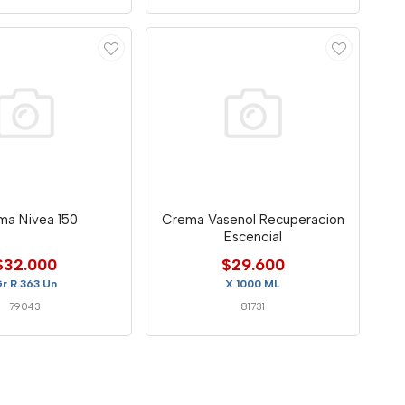
ma Nivea 150
Crema Vasenol Recuperacion
Escencial
$32.000
$29.600
r R.363 Un
X 1000 ML
79043
81731