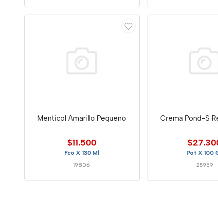
Menticol Amarillo Pequeno
Crema Pond-S R
$11.500
$27.30
Fco X 130 Ml
Pot X 100 
19806
25959