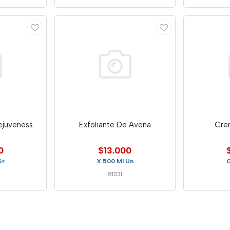
ejuveness
Exfoliante De Avena
Cre
0
$13.000
Gr
X 500 Ml Un
G
81331