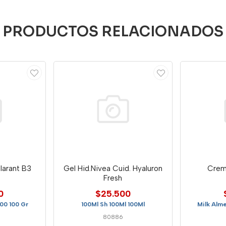
PRODUCTOS RELACIONADOS
arant B3
Gel Hid.Nivea Cuid. Hyaluron
Crem
Fresh
0
$25.500
100 100 Gr
100Ml Sh 100Ml 100Ml
Milk Alme
80886