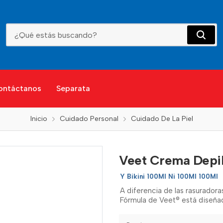
Veet Crema Depilat.Axilas Y Bikini
ontáctanos
Separata
Inicio
Cuidado Personal
Cuidado De La Piel
Veet Crema Depila
Y Bikini 100Ml Ni 100Ml 100Ml
A diferencia de las rasuradora
Fórmula de Veet® está diseñad