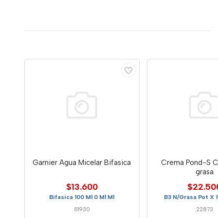
Garnier Agua Micelar Bifasica
Crema Pond-S Cl
grasa
$13.600
$22.50
Bifasica 100 Ml 0 Ml Ml
B3 N/Grasa Pot X 
81930
22873