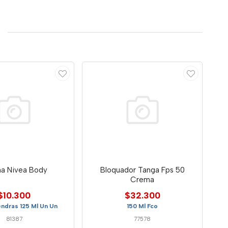
a Nivea Body
Bloquador Tanga Fps 50
Crema
$10.300
$32.300
ndras 125 Ml Un Un
150 Ml Fco
81387
77578