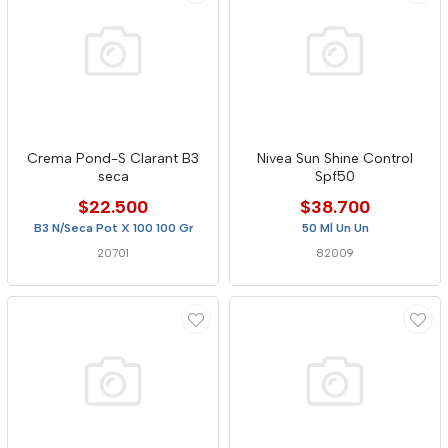
Crema Pond-S Clarant B3
Nivea Sun Shine Control
seca
Spf50
$22.500
$38.700
B3 N/Seca Pot X 100 100 Gr
50 Ml Un Un
20701
82009