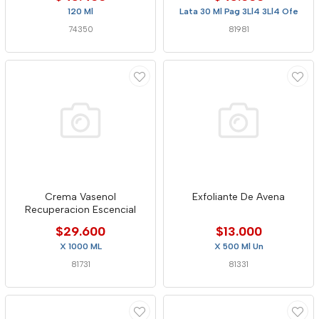
120 Ml
Lata 30 Ml Pag 3Ll4 3Ll4 Ofe
74350
81981
Crema Vasenol
Exfoliante De Avena
Recuperacion Escencial
$29.600
$13.000
X 1000 ML
X 500 Ml Un
81731
81331