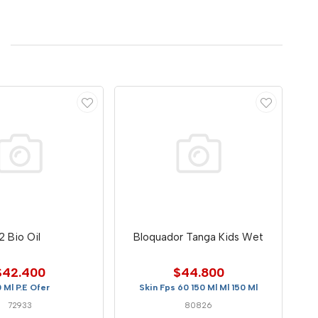
2 Bio Oil
Bloquador Tanga Kids Wet
$42.400
$44.800
 Ml P.E Ofer
Skin Fps 60 150 Ml Ml 150 Ml
72933
80826