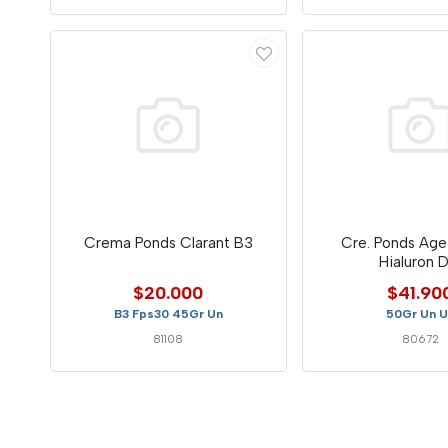
Crema Ponds Clarant B3
Cre. Ponds Age
Hialuron D
$20.000
$41.90
B3 Fps30 45Gr Un
50Gr Un U
81108
80672