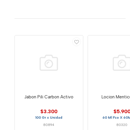
Jabon Pili Carbon Activo
Locion Mentic
$3.300
$5.90
100 Gr x Unidad
60 Ml Fco X 60
80894
80320