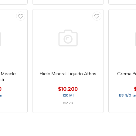
 Miracle
Hielo Mineral Liquido Athos
Crema P
ia
0
$10.200
n
120 Ml
B3 N/Gras
81623