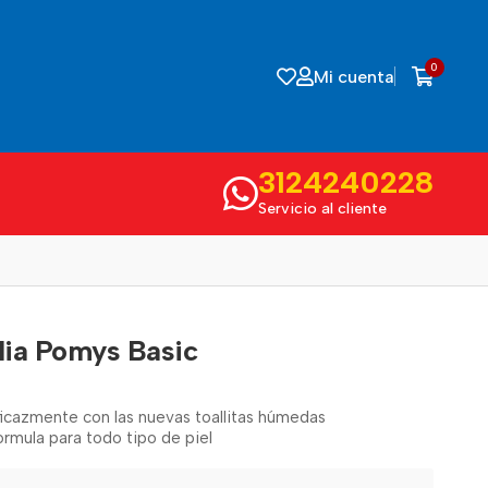
0
Mi cuenta
3124240228
Servicio al cliente
ia Pomys Basic
eficazmente con las nuevas toallitas húmedas
rmula para todo tipo de piel