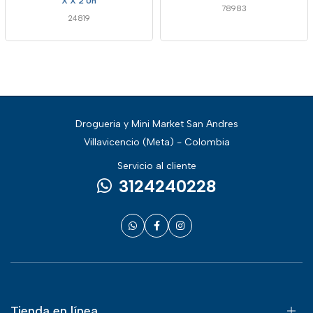
X X 2 Un
78983
24819
Drogueria y Mini Market San Andres
Villavicencio (Meta) - Colombia
Servicio al cliente
3124240228
Tienda en línea