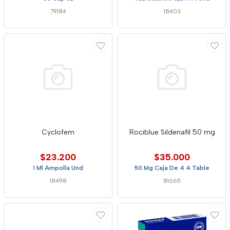
79184
18403
Cyclofem
Rociblue Sildenafil 50 mg
$23.200
$35.000
1 Ml Ampolla Und
50 Mg Caja De 4 4 Table
18498
81665