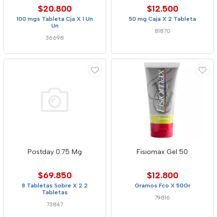
$20.800
$12.500
100 mgs Tableta Cja X 1 Un
50 mg Caja X 2 Tableta
Un
81870
36698
Postday 0.75 Mg
Fisiomax Gel 50
$69.850
$12.800
8 Tabletas Sobre X 2 2
Gramos Fco X 50Gr
Tabletas
79816
73847