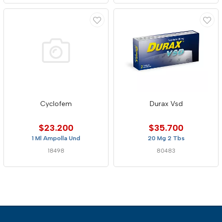
Cyclofem
Durax Vsd
$23.200
$35.700
1 Ml Ampolla Und
20 Mg 2 Tbs
18498
80483