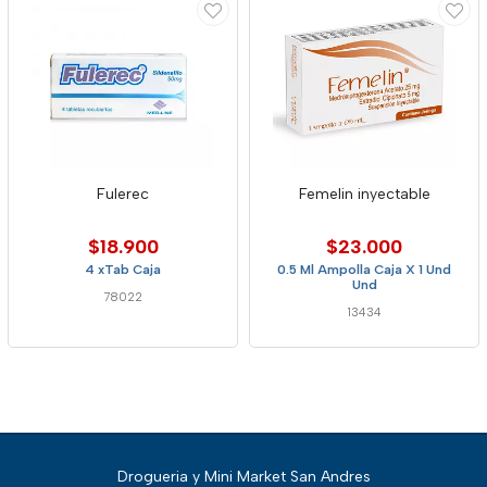
Fulerec
Femelin inyectable
$18.900
$23.000
4 xTab Caja
0.5 Ml Ampolla Caja X 1 Und
Und
78022
13434
Drogueria y Mini Market San Andres