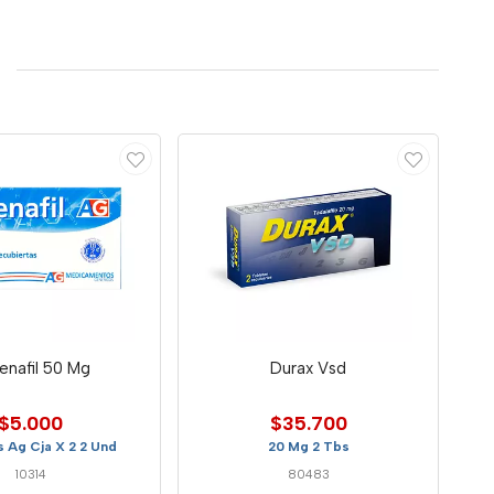
denafil 50 Mg
Durax Vsd
$5.000
$35.700
 Ag Cja X 2 2 Und
20 Mg 2 Tbs
10314
80483