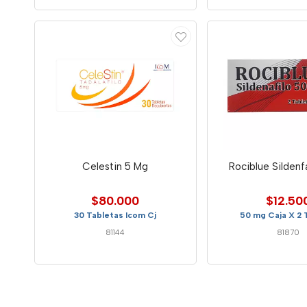
Celestin 5 Mg
Rociblue Sildenf
$80.000
$12.50
30 Tabletas Icom Cj
50 mg Caja X 2 
81144
81870