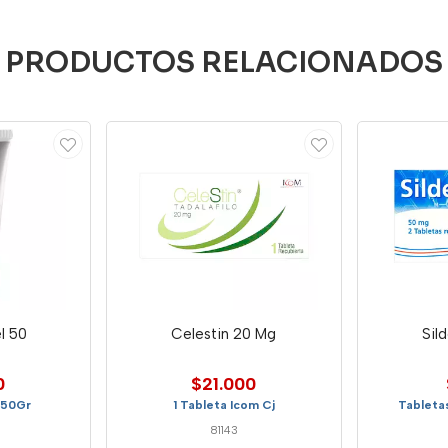
PRODUCTOS RELACIONADOS
l 50
Celestin 20 Mg
Sil
0
$21.000
 50Gr
1 Tableta Icom Cj
Tabletas
81143