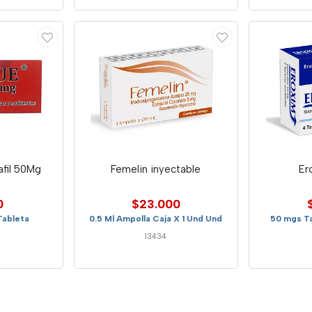
afil 50Mg
Femelin inyectable
Er
0
$23.000
Tableta
0.5 Ml Ampolla Caja X 1 Und Und
50 mgs Ta
13434