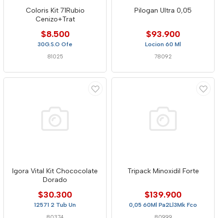
Coloris Kit 71Rubio
Pilogan Ultra 0,05
Cenizo+Trat
$8.500
$93.900
30G.S.O Ofe
Locion 60 Ml
81025
78092
Igora Vital Kit Chococolate
Tripack Minoxidil Forte
Dorado
$30.300
$139.900
12571 2 Tub Un
0,05 60Ml Pa2Ll3Mk Fco
80374
80999