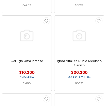
34462
55899
Gel Ego Ultra Intense
Igora Vital Kit Rubio Mediano
Cenizo
$10.300
$30.200
240 Ml Un
44933 2 Tub Un
81480
80375