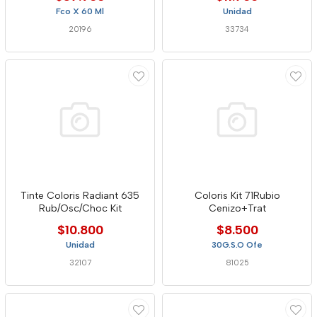
Fco X 60 Ml
Unidad
20196
33734
Tinte Coloris Radiant 635
Coloris Kit 71Rubio
Rub/Osc/Choc Kit
Cenizo+Trat
$10.800
$8.500
Unidad
30G.S.O Ofe
32107
81025