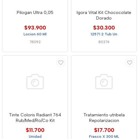
Pilogan Ultra 0,05
Igora Vital Kit Chococolate
Dorado
$93.900
$30.300
Locion 60 Ml
12571 2 Tub Un
78092
80374
Tinte Coloris Radiant 764
Tratamiento utribela
Rub/Med/Ro/Co Kit
Repolarizacion
$11.700
$17.700
Unidad
Frasco X 300 ML