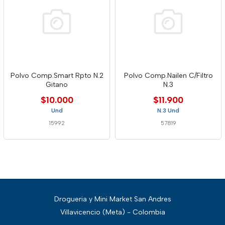
Polvo Comp.Smart Rpto N.2
Polvo Comp.Nailen C/Filtro
Gitano
N.3
$10.000
$11.900
Und
N.3 Und
15992
57819
Drogueria y Mini Market San Andres
Villavicencio (Meta) - Colombia