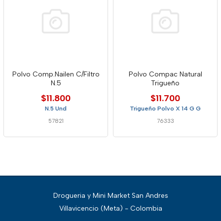
Polvo Comp.Nailen C/Filtro
Polvo Compac Natural
N.5
Trigueño
$11.800
$11.700
N.5 Und
Trigueño Polvo X 14 G G
57821
76333
Drogueria y Mini Market San Andres
Villavicencio (Meta) - Colombia