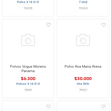
Polvo X 14 G G
7 Und
76328
70360
Polvos Vogue Moreno
Polvo Ana Maria Arena
Panama
$6.300
$30.000
Polvos X 14 G G
Hte 15Gr
75951
79927