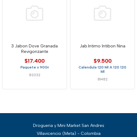
3 Jabon Dove Granada
Jab.Intimo Intibon Nina
Revigorizante
$17.400
$9.500
Paquete x 90Gr
Calendula 120 Ml A 120 120
Ml
82032
81482
Drogueria y Mini Market San Andres
Villavicencio (Meta) - Colombia