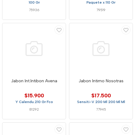
100 Gr
Paquete x 110 Gr
75936
79519
Jabon Int.Intibon Avena
Jabon Intimo Nosotras
$15.900
$17.500
Y Calendu.210 Gr Fco
Sensiti-V 200 Ml 200 Ml Ml
81292
77945