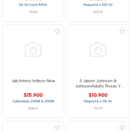
50 Gr Icom 50Gr
Paquete x 120 Gr
79341
80175
Jab.Intimo Intibon Nina
3 Jabon Johnson &
JohnsonAdulto Rosas Y
Sandalo
$15.900
$10.900
Calendula 210Ml A 210Ml
Paquete x 110 Gr
81834
79777