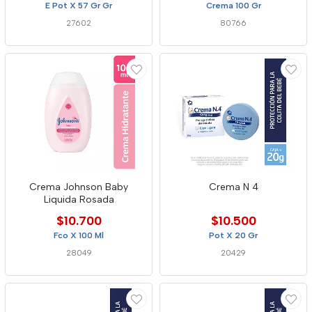
E Pot X 57 Gr Gr
Crema 100 Gr
27602
80766
Crema Johnson Baby
Crema N 4
Liquida Rosada
$10.700
$10.500
Fco X 100 Ml
Pot X 20 Gr
28049
20429