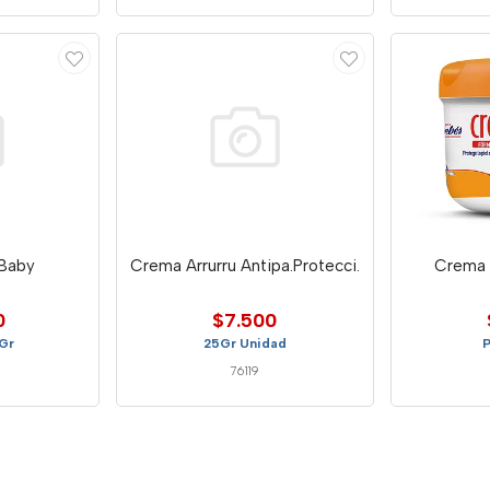
 Baby
Crema Arrurru Antipa.Protecci.
Crema 
0
$7.500
Gr
25Gr Unidad
P
76119