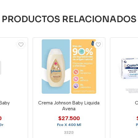
PRODUCTOS RELACIONADOS
 Baby
Crema Johnson Baby Liquida
C
Avena
0
$27.500
Gr
Fco X 400 Ml
P
33213