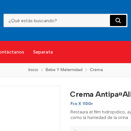
Crema Antipa¤Alitis Sanababy
ontáctanos
Separata
Inicio
Bebe Y Maternidad
Crema
Crema Antipa¤Ali
Fco X 110Gr
Restaura el film hidropidico, 
como la humedad de la orina