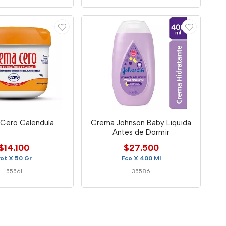
Cero Calendula
Crema Johnson Baby Liquida
Antes de Dormir
$14.100
$27.500
ot X 50 Gr
Fco X 400 Ml
55561
35586