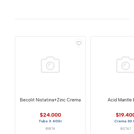
Becolit Nistatina+Zinc Crema
Acid Mantle
$24.000
$19.40
Tubo X 40Gr
Crema 30 
81874
80767