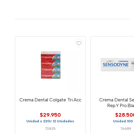
Crema Dental Colgate Tri.Acc
Crema Dental S
Rep.Y Pro.Bla
$29.950
$28.50
Unidad x 22Gr 12 Unidades
Unidad.100
70835
76689