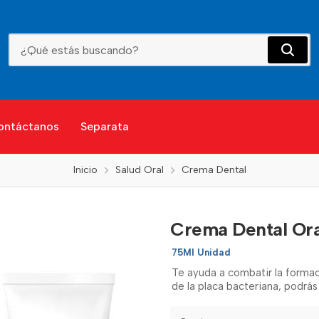
Crema Dental Oral B 3D White Carbon
ontáctanos
Separata
Inicio
Salud Oral
Crema Dental
Crema Dental Or
75Ml Unidad
Te ayuda a combatir la formaci
de la placa bacteriana, podrás