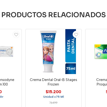
PRODUCTOS RELACIONADOS
ensodyne
Crema Dental Oral-B Stages
Crema
n.100
Frozen
0
$15.200
 Gr
Unidad x75 Ml
76499