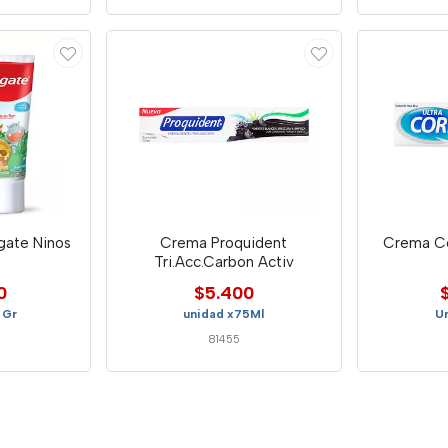
gate Ninos
Crema Proquident
Crema Co
Tri.Acc.Carbon Activ
0
$5.400
 Gr
unidad x75Ml
U
81455