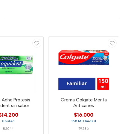
 Adhe.Protesis
Crema Colgate Menta
Proquident sin sabor
Anticaries
$14.200
$16.000
Unidad
150 Ml Unidad
82044
79236