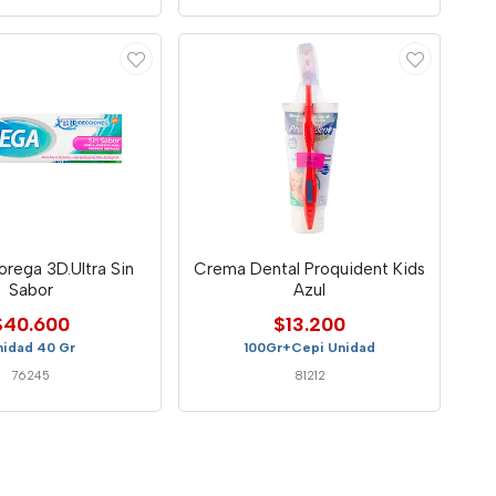
rega 3D.Ultra Sin
Crema Dental Proquident Kids
Sabor
Azul
$40.600
$13.200
nidad 40 Gr
100Gr+Cepi Unidad
76245
81212