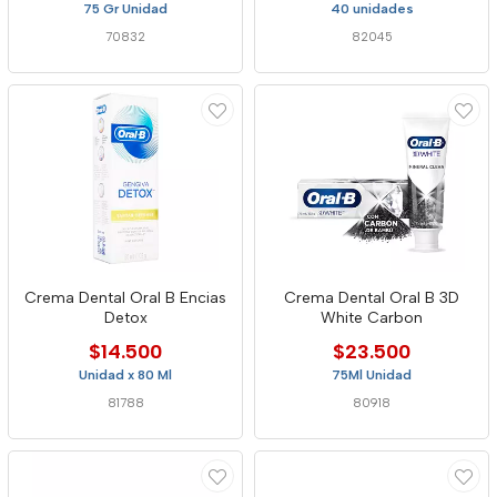
75 Gr Unidad
40 unidades
70832
82045
Crema Dental Oral B Encias
Crema Dental Oral B 3D
Detox
White Carbon
$14.500
$23.500
Unidad x 80 Ml
75Ml Unidad
81788
80918