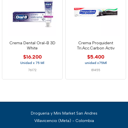
Crema Dental Oral-B 3D
Crema Proquident
White
Tri.Acc.Carbon Activ
$16.200
$5.400
Unidad x 75 Ml
unidad x75Ml
76172
81455
Drogueria y Mini Market San Andres
Villavicencio (Meta) - Colombia