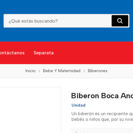
Biberon Boca Ancha 10 Oz Skkipy One Hongo
ontáctanos
Separata
Inicio
Bebe Y Maternidad
Biberones
Biberon Boca Anc
Unidad
Un biberón es un recipiente qu
bebés o niños que, por su niv