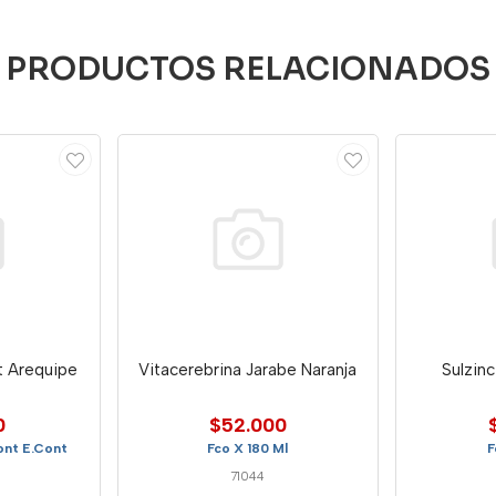
PRODUCTOS RELACIONADOS
t Arequipe
Vitacerebrina Jarabe Naranja
Sulzin
0
$52.000
ont E.Cont
Fco X 180 Ml
F
71044