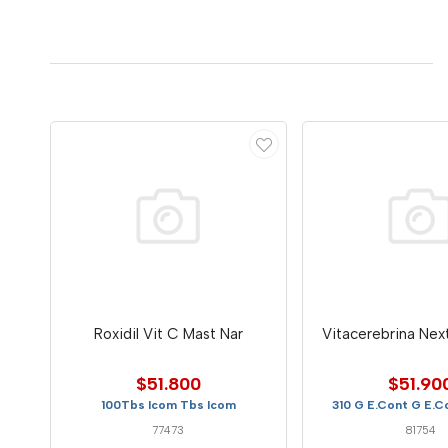
Roxidil Vit C Mast Nar
Vitacerebrina Nex
$51.800
$51.90
100Tbs Icom Tbs Icom
310 G E.Cont G E.C
77473
81754