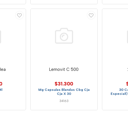
lea
Lemovit C 500
0
$31.300
Ml
Mg Capsulas Blandas Cbg Cja
30 C
Cja X 30
Especial(S
34163