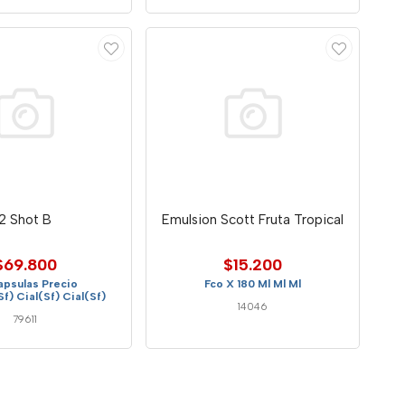
2 Shot B
Emulsion Scott Fruta Tropical
$69.800
$15.200
apsulas Precio
Fco X 180 Ml Ml Ml
f) Cial(Sf) Cial(Sf)
14046
79611