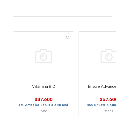
Vitamina B12
Ensure Advance 
$87.600
$57.60
1 Ml Ampollas Ec Cja X X 25 Und
400 Gr Lata X 40
15455
72207