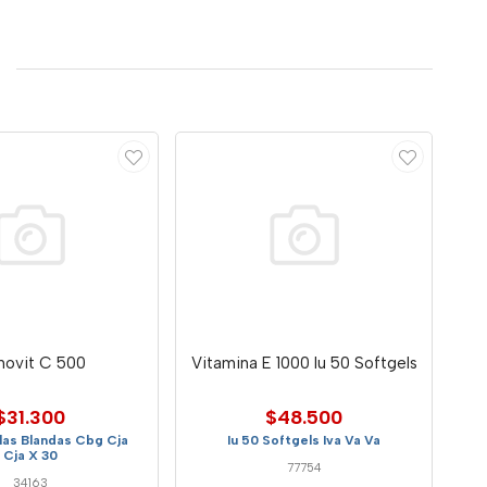
movit C 500
Vitamina E 1000 Iu 50 Softgels
$31.300
$48.500
as Blandas Cbg Cja
Iu 50 Softgels Iva Va Va
Cja X 30
77754
34163