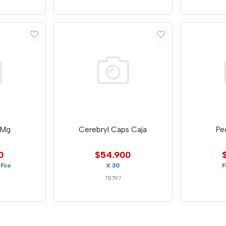
 Mg
Cerebryl Caps Caja
Pe
0
$54.900
 Fco
X 30
F
78797