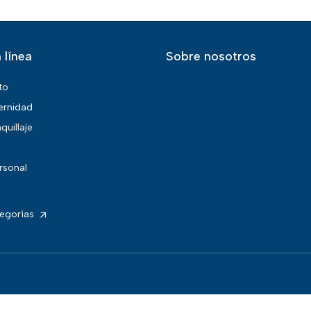
 línea
Sobre nosotros
to
ernidad
quillaje
rsonal
tegorías