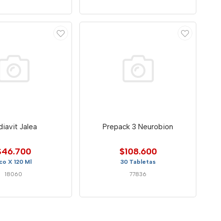
diavit Jalea
Prepack 3 Neurobion
$46.700
$108.600
co X 120 Ml
30 Tabletas
18060
77836