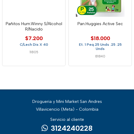
Pañitos Hum.Winny S/Alcohol
Pan.Huggies Active Sec
R/Nacido
$7.200
$18.000
C/Lech Dis X 40
Et. 1 Peq.25 Unds .25 .25
Unds
11805
81840
Drogueria y Mini Market San Andres
Villavicencio (Meta) - Colombia
Servicio al cliente
3124240228