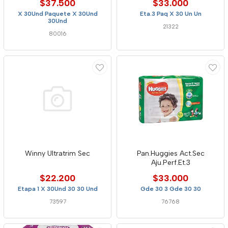
$37.500
$33.000
X 30Und Paquete X 30Und
Eta.3 Paq X 30 Un Un
30Und
21322
80016
Winny Ultratrim Sec
Pan.Huggies Act.Sec
Aju.Perf.Et.3
$22.200
$33.000
Etapa 1 X 30Und 30 30 Und
Gde 30 3 Gde 30 30
73597
76768