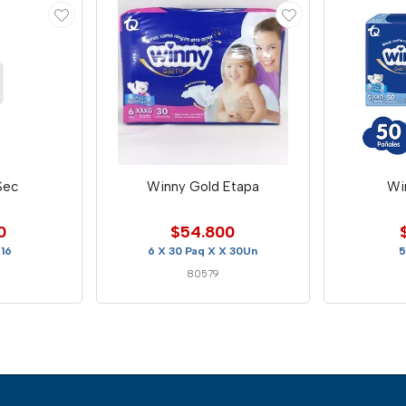
Sec
Winny Gold Etapa
Wi
0
$54.800
X16
6 X 30 Paq X X 30Un
5
80579