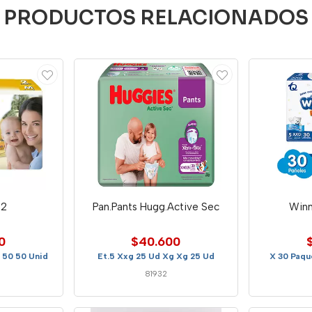
PRODUCTOS RELACIONADOS
 2
Pan.Pants Hugg.Active Sec
Winn
0
$40.600
X 50 50 Unid
Et.5 Xxg 25 Ud Xg Xg 25 Ud
X 30 Paq
81932