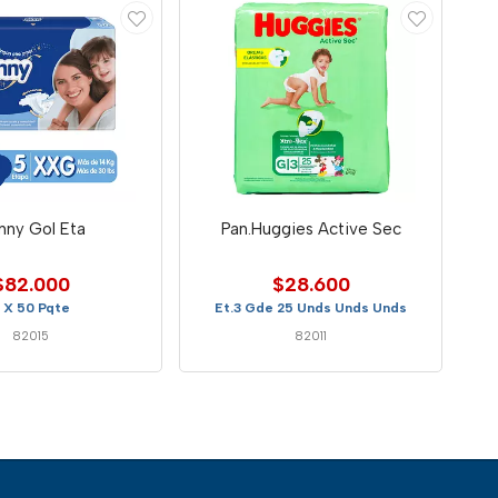
nny Gol Eta
Pan.Huggies Active Sec
$82.000
$28.600
 X 50 Pqte
Et.3 Gde 25 Unds Unds Unds
82015
82011