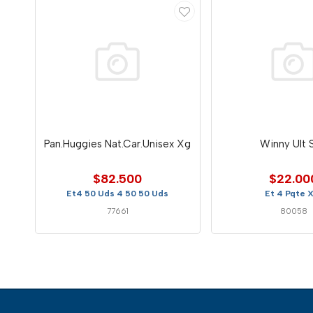
Pan.Huggies Nat.Car.Unisex Xg
Winny Ult 
$82.500
$22.00
Et4 50 Uds 4 50 50 Uds
Et 4 Pqte 
77661
80058