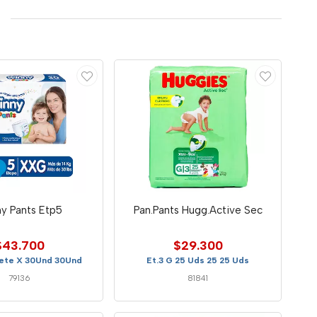
y Pants Etp5
Pan.Pants Hugg.Active Sec
$43.700
$29.300
uete X 30Und 30Und
Et.3 G 25 Uds 25 25 Uds
79136
81841