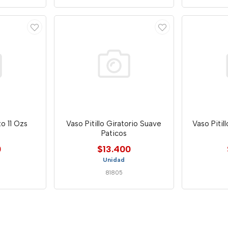
to 11 Ozs
Vaso Pitillo Giratorio Suave
Vaso Pitil
Paticos
0
$13.400
Unidad
81805