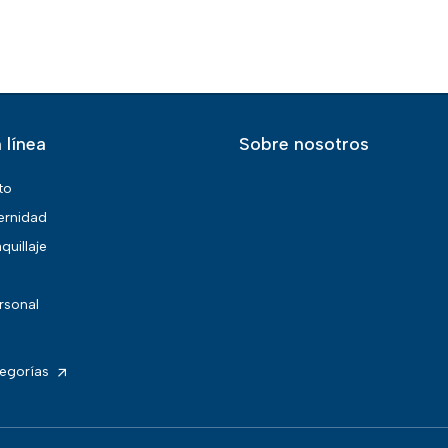
 línea
Sobre nosotros
to
ernidad
quillaje
rsonal
tegorías