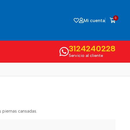
0
Mi cuenta
3124240228
Servicio al cliente
s piernas cansadas.