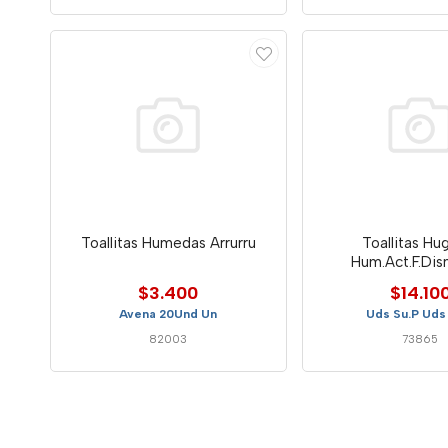
Toallitas Humedas Arrurru
Toallitas Hu
Hum.Act.F.Dis
$3.400
$14.10
Avena 20Und Un
Uds Su.P Uds
82003
73865