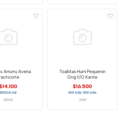
as Arrurru Avena
Toallitas.Hum.Pequenin
racticorte
Orig.Y/O Karite
$14.100
$16.500
100Ud Ud
100 Uds 100 Uds
81945
71319