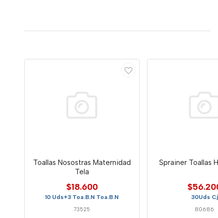
Toallas Nosostras Maternidad
Sprainer Toallas
Tela
$18.600
$56.20
10 Uds+3 Toa.B.N Toa.B.N
30Uds Cj
73525
80686