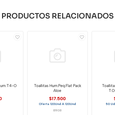
PRODUCTOS RELACIONADOS
 Hum.T4-O
Toallitas Hum.Peq.Flat Pack
Toallit
Aloe
T.O
0
$17.500
Oferta 120Und A 120Und
50 Ud
81938