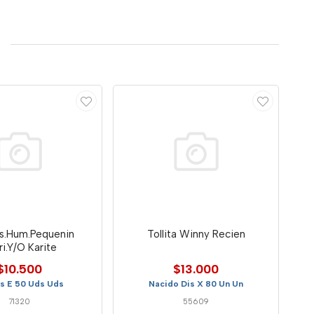
as.Hum.Pequenin
Tollita Winny Recien
ri.Y/O Karite
$10.500
$13.000
s E 50 Uds Uds
Nacido Dis X 80 Un Un
71320
55609