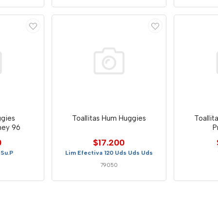
ggies
Toallitas Hum Huggies
Toallit
ney 96
P
0
$17.200
 Su.P
Lim Efectiva 120 Uds Uds Uds
79050