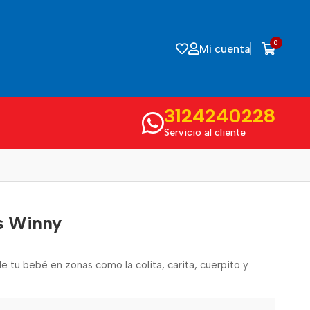
0
Mi cuenta
3124240228
Servicio al cliente
s Winny
de tu bebé en zonas como la colita, carita, cuerpito y