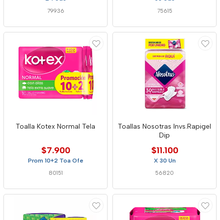
79936
75615
Toalla Kotex Normal Tela
Toallas Nosotras Invs.Rapigel
Dip
$7.900
$11.100
Prom 10+2 Toa Ofe
X 30 Un
80151
56820