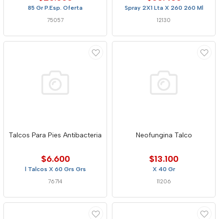
85 Gr P.Esp. Oferta
Spray 2X1 Lta X 260 260 Ml
75057
12130
Talcos Para Pies Antibacteria
Neofungina Talco
$6.600
$13.100
l Talcos X 60 Grs Grs
X 40 Gr
76714
11206