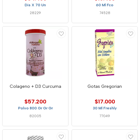
Dis X 70 Un
60 Ml Fco
28229
74528
Colageno + D3 Curcuma
Gotas Gregorian
$57.200
$17.000
Polvo 800 Gr Gr Gr
30 Ml Freshly
82005
77049