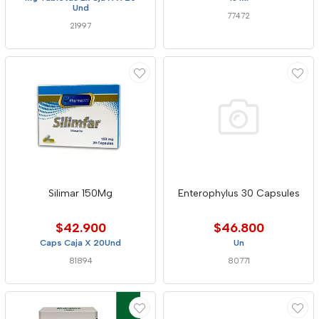
Und
77472
21997
Silimar 150Mg
Enterophylus 30 Capsules
$42.900
$46.800
Caps Caja X 20Und
Un
81894
80771