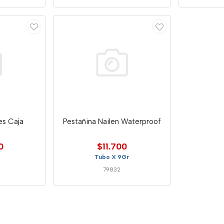
es Caja
Pestañina Nailen Waterproof
0
$11.700
Tubo X 9Gr
79832