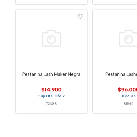
Pestañina Lash Maker Negra
PestañIna Lash
$14.900
$96.00
Sup.Ofe .Ofe 2
X 36 Un
72388
81546