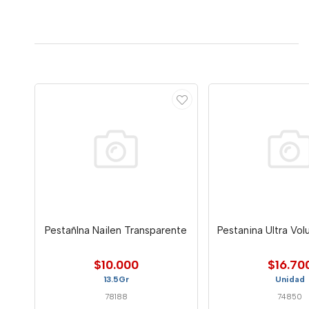
PestañIna Nailen Transparente
Pestanina Ultra Vo
$10.000
$16.70
13.5Gr
Unidad
78188
74850