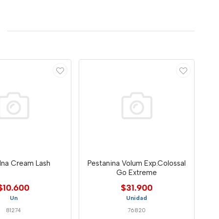
Ina Cream Lash
Pestanina Volum Exp.Colossal
Go Extreme
$10.600
$31.900
Un
Unidad
81274
76820