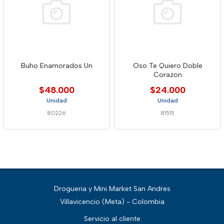
Buho Enamorados Un
Oso Te Quiero Doble
Corazon
$48.000
$24.000
Unidad
Unidad
80226
81515
Drogueria y Mini Market San Andres
Villavicencio (Meta) - Colombia
Servicio al cliente