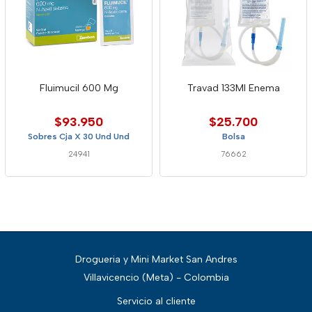
Fluimucil 600 Mg
Travad 133Ml Enema
$93.950
$25.700
Sobres Cja X 30 Und Und
Bolsa
24941
76662
Drogueria y Mini Market San Andres
Villavicencio (Meta) - Colombia
Servicio al cliente