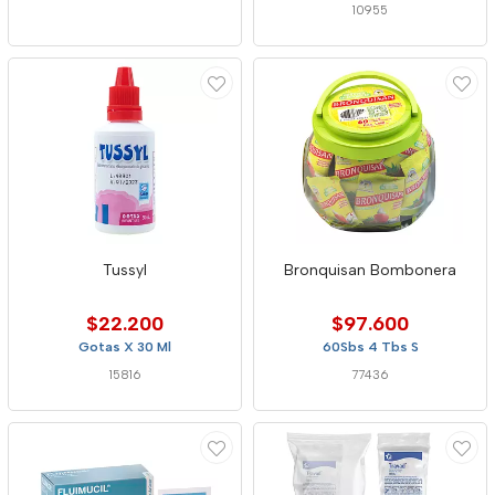
10955
Tussyl
Bronquisan Bombonera
$22.200
$97.600
Gotas X 30 Ml
60Sbs 4 Tbs S
15816
77436