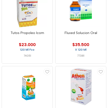
Tutos Propoleo Icom
Fluxed Solucion Oral
$23.000
$35.500
120 Ml Fco
X 120 Ml
74051
77381