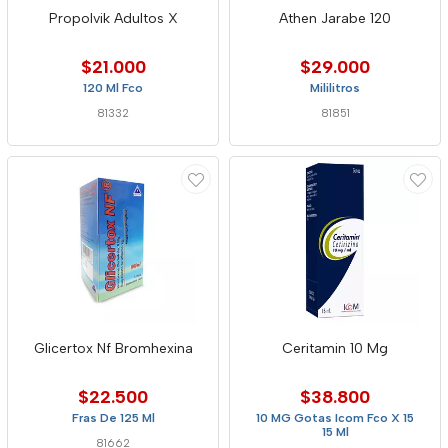
Propolvik Adultos X
Athen Jarabe 120
$21.000
$29.000
120 Ml Fco
Mililitros
81332
81851
Glicertox Nf Bromhexina
Ceritamin 10 Mg
$22.500
$38.800
Fras De 125 Ml
10 MG Gotas Icom Fco X 15
15 Ml
81662