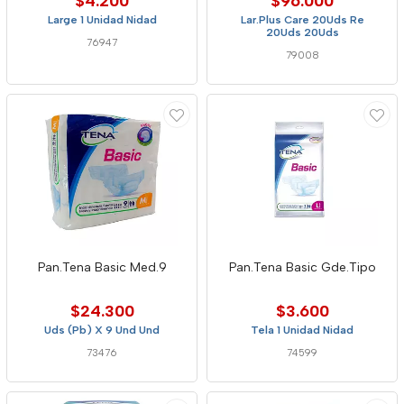
$4.200
$96.000
Large 1 Unidad Nidad
Lar.Plus Care 20Uds Re
20Uds 20Uds
76947
79008
Pan.Tena Basic Med.9
Pan.Tena Basic Gde.Tipo
$24.300
$3.600
Uds (Pb) X 9 Und Und
Tela 1 Unidad Nidad
73476
74599