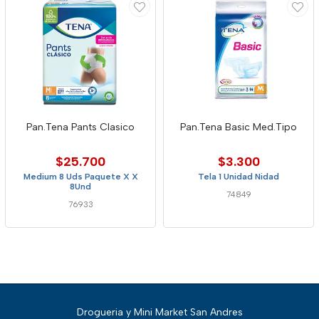
Pan.Tena Pants Clasico
Pan.Tena Basic Med.Tipo
$25.700
$3.300
Medium 8 Uds Paquete X X
Tela 1 Unidad Nidad
8Und
74849
76933
Drogueria y Mini Market San Andres