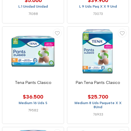
$5.000
$39.900
L.1 Unidad Unidad
L 9 Uds Paq X X 9 Und
71088
73073
Tena Pants Clasico
Pan.Tena Pants Clasico
$36.500
$25.700
Medium 16 Uds S
Medium 8 Uds Paquete X X
8Und
79582
76933