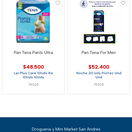
Pan.Tena Pants Ultra
Pan.Tena For Men
$48.500
$52.400
Lar.Plus Care 10Uds Re
Noche 20 Uds Protec Und
10Uds 10Uds
Und
79025
79305
Drogueria y Mini Market San Andres