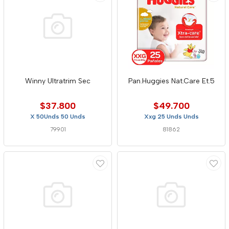
Winny Ultratrim Sec
Pan.Huggies Nat.Care Et.5
$37.800
$49.700
X 50Unds 50 Unds
Xxg 25 Unds Unds
79901
81862