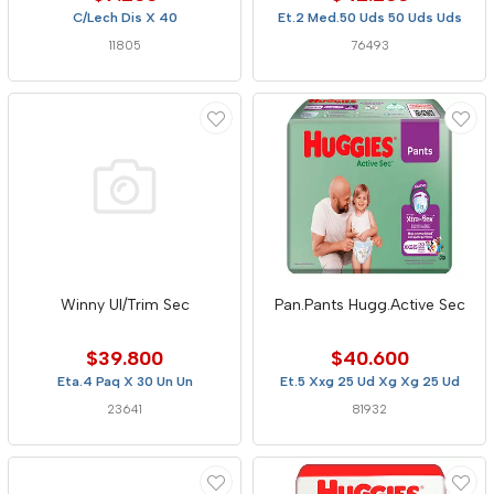
C/Lech Dis X 40
Et.2 Med.50 Uds 50 Uds Uds
11805
76493
Winny Ul/Trim Sec
Pan.Pants Hugg.Active Sec
$39.800
$40.600
Eta.4 Paq X 30 Un Un
Et.5 Xxg 25 Ud Xg Xg 25 Ud
23641
81932