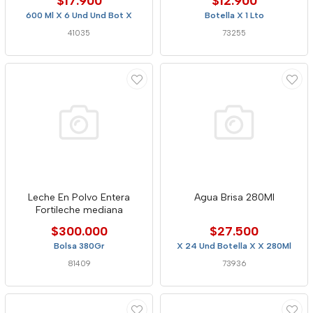
$17.900
$12.900
600 Ml X 6 Und Und Bot X
Botella X 1 Lto
41035
73255
Leche En Polvo Entera
Agua Brisa 280Ml
Fortileche mediana
$300.000
$27.500
Bolsa 380Gr
X 24 Und Botella X X 280Ml
81409
73936