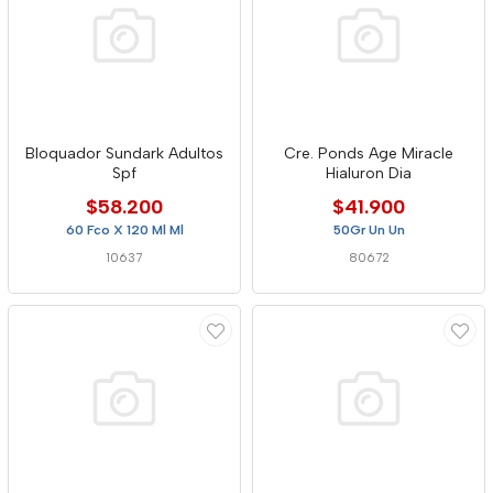
Bloquador Sundark Adultos
Cre. Ponds Age Miracle
Spf
Hialuron Dia
$58.200
$41.900
60 Fco X 120 Ml Ml
50Gr Un Un
10637
80672