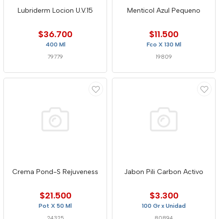
Lubriderm Locion U.V.15
Menticol Azul Pequeno
$36.700
$11.500
400 Ml
Fco X 130 Ml
79779
19809
Crema Pond-S Rejuveness
Jabon Pili Carbon Activo
$21.500
$3.300
Pot X 50 Ml
100 Gr x Unidad
24325
80894